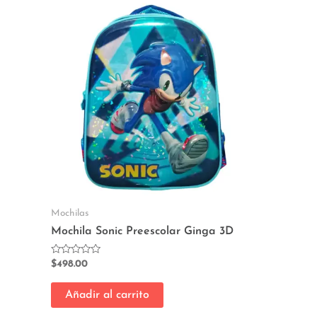
Mochilas
Mochila Sonic Preescolar Ginga 3D
Valorado
$
498.00
con
0
de
Añadir al carrito
5