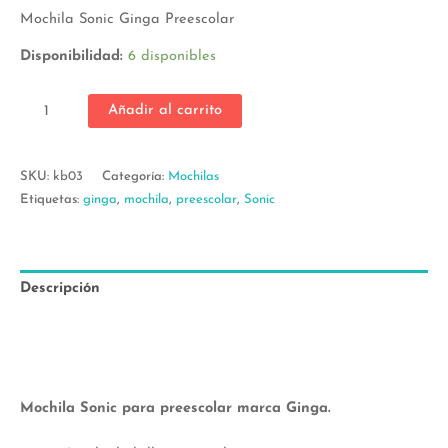
Mochila Sonic Ginga Preescolar
Disponibilidad:
6 disponibles
Mochila
Añadir al carrito
Sonic
Preescolar
Ginga
SKU:
kb03
Categoría:
Mochilas
3D
Etiquetas:
ginga
,
mochila
,
preescolar
,
Sonic
cantidad
Descripción
Información adicional
Valoraciones (0)
Mochila Sonic para preescolar marca Ginga.