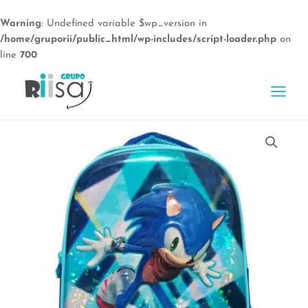
Warning
: Undefined variable $wp_version in
/home/gruporii/public_html/wp-includes/script-loader.php
on
line
700
Ir
al
Main
contenido
Menu