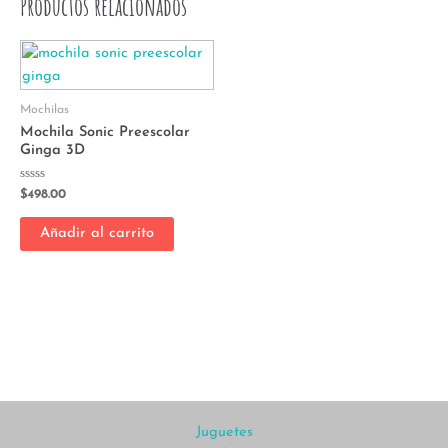
Productos relacionados
Mochilas
Mochila Sonic Preescolar
Ginga 3D
Valorado
$
498.00
con
0
de
Añadir al carrito
5
Juguetes