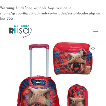
Warning
: Undefined variable $wp_version in
/home/gruporii/public_html/wp-includes/script-loader.php
on
line
700
Ir
al
Main
contenido
Menu